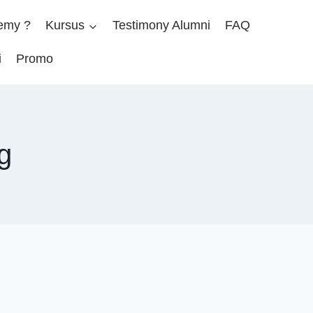
emy ?
Kursus
Testimony Alumni
FAQ
i
Promo
g