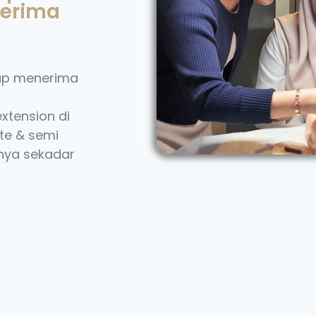
nerima
iap menerima
xtension di
te & semi
nya sekadar