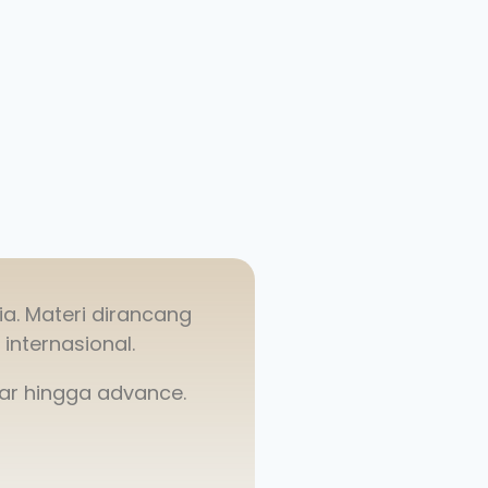
ia. Materi dirancang
internasional.
sar hingga advance.