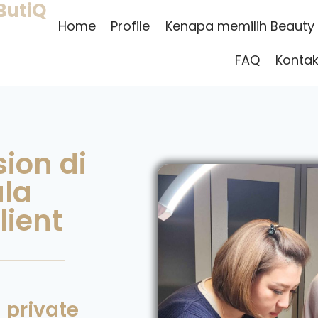
ButiQ
Home
Profile
Kenapa memilih Beauty
FAQ
Kontak
ion di
la
lient
 private