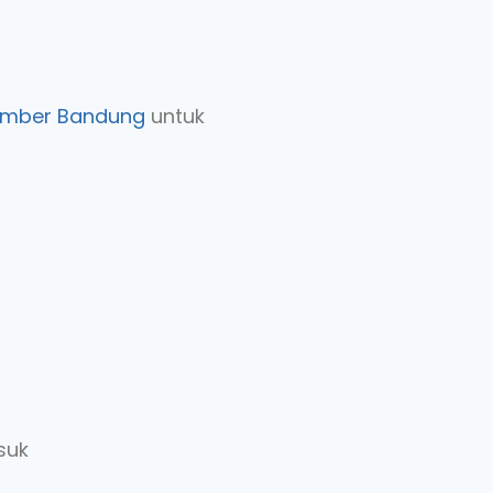
 Bomber Bandung
untuk
suk